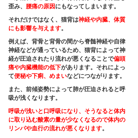
歪み、
腰痛の原因
にもなってしまいます。
それだけではなく、猫背は
神経や内臓、体質
にも影響を与えます
。
例えば、背骨と背骨の間から脊髄神経や自律
神経などが通っているため、猫背によって神
経が圧迫されたり流れが悪くなることで
偏頭
痛や内臓機能の低下
があります。それによっ
て
便秘や下痢、めまい
などにつながります。
また、前傾姿勢によって肺が圧迫されると呼
吸が浅くなります。
呼吸が浅いと口呼吸になり、そうなると体内
に取り込む酸素の量が少なくなるので体内の
リンパや血行の流れが悪くなります
。