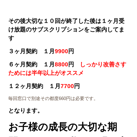
その後大切な１０回が終了した後は１ヶ月受
け放題のサブスクリプションをご案内してま
す
３ヶ月契約 １月
9900
円
６ヶ月契約 １月
8800
円
しっかり改善さす
ためには半年以上がオススメ
１２ヶ月契約 １月
7700
円
毎回窓口で別途その都度660円は必要です。
となります。
お子様の成長の大切な期